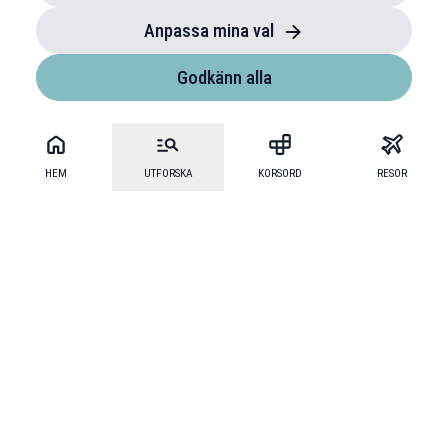
Anpassa mina val
Godkänn alla
HEM
UTFORSKA
KORSORD
RESOR
Mecenat
·
Mecenat Alumni
·
Seniordays Talang
·