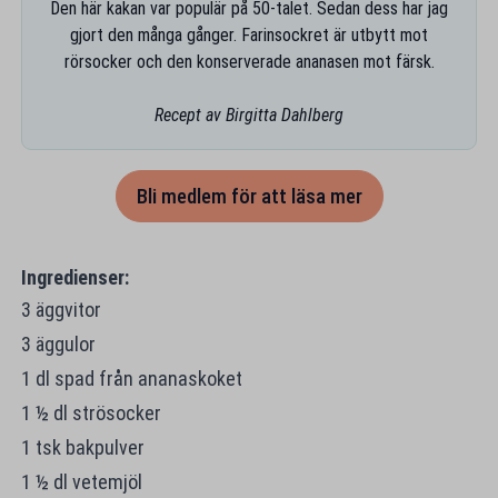
Den här kakan var populär på 50-talet. Sedan dess har jag
gjort den många gånger. Farinsockret är utbytt mot
rörsocker och den konserverade ananasen mot färsk.
Recept av Birgitta Dahlberg
Bli medlem för att läsa mer
Ingredienser:
3 äggvitor
3 äggulor
1 dl spad från ananaskoket
1 ½ dl strösocker
1 tsk bakpulver
1 ½ dl vetemjöl