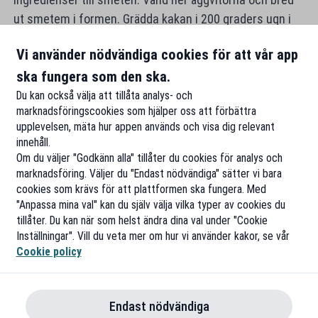
ut smetem i formen. Grädda kakan i 200 graders ugn i
35 minuter. Låt kakan svalna en liten stund innan den
Vi använder nödvändiga cookies för att vår app
stjälps upp.
ska fungera som den ska.
Du kan också välja att tillåta analys- och
marknadsföringscookies som hjälper oss att förbättra
upplevelsen, mäta hur appen används och visa dig relevant
innehåll.
Om du väljer "Godkänn alla" tillåter du cookies för analys och
marknadsföring. Väljer du "Endast nödvändiga" sätter vi bara
cookies som krävs för att plattformen ska fungera. Med
"Anpassa mina val" kan du själv välja vilka typer av cookies du
tillåter. Du kan när som helst ändra dina val under "Cookie
Inställningar". Vill du veta mer om hur vi använder kakor, se vår
Cookie policy
Endast nödvändiga