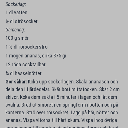
Sockerlag:
1 dl vatten
½ dl strösocker
Garnering:
100 g smör
1 ½ dl rörsockerströ
1 mogen ananas, cirka 875 gr
12 röda cocktailbar
¾ dl hasselnötter
Gör såhär:
Koka upp sockerlagen. Skala ananasen och
dela den i fjärdedelar. Skär bort mittstocken. Skär 2 cm
skivor. Koka dem sakta i 5 minuter i lagen och låt dem
svalna. Bred ut smöret i en springform i botten och på
kanterna. Strö över rörsockret. Lägg på bär, nötter och
ananas. Vispa vitorna till hårt skum. Vispa ihop övriga
ingredienser till smeten. Vänd ner äggvitorna och bred