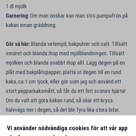
1 dl mjölk
Garnering:
Om man önskar kan man strö pumpafrön på
kakan innan gräddning.
Gör så här:
Blanda vetemjöl, bakpulver och salt. Tillsätt
smöret och blanda ihop med mjölblandningen. Tillsätt
mjölken och blanda snabbt ihop allt. Lägg degen på en
plåt med bakplåtspapper, platta ut degen till en rund
kaka, ca 1 cm tjock, eller gör som jag och använd ett
stort pepparkaksmått, så får du ett fint scones hjärta!
Om du valt att göra kakan rund, så skär ett kryss
halvvägs ner i degen, så det blir fyra lika stora bitar.
Nagga sconsen med en gaffel. Grädda i 8-10 minuter
Vi använder nödvändiga cookies för att vår app
mitt i ugnen på 250 grader.