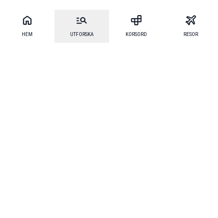
HEM
UTFORSKA
KORSORD
RESOR
Mecenat
·
Mecenat Alumni
·
Seniordays Talang
·
TraineeGuiden