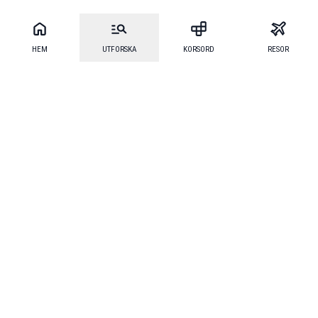
HEM
UTFORSKA
KORSORD
RESOR
Mecenat
·
Mecenat Alumni
·
Seniordays Talang
·
TraineeGuiden