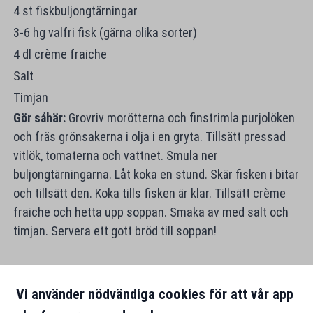
4 st fiskbuljongtärningar
3-6 hg valfri fisk (gärna olika sorter)
4 dl crème fraiche
Salt
Timjan
Gör såhär:
Grovriv morötterna och finstrimla purjolöken
och fräs grönsakerna i olja i en gryta. Tillsätt pressad
vitlök, tomaterna och vattnet. Smula ner
buljongtärningarna. Låt koka en stund. Skär fisken i bitar
och tillsätt den. Koka tills fisken är klar. Tillsätt crème
fraiche och hetta upp soppan. Smaka av med salt och
timjan. Servera ett gott bröd till soppan!
Vi använder nödvändiga cookies för att vår app