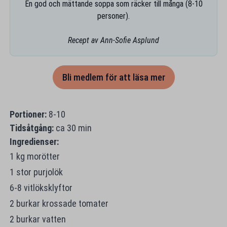
En god och mättande soppa som räcker till många (8-10
personer).
Recept av Ann-Sofie Asplund
Bli medlem för att läsa mer
Portioner:
8-10
Tidsåtgång:
ca 30 min
Ingredienser:
1 kg morötter
1 stor purjolök
6-8 vitlöksklyftor
2 burkar krossade tomater
2 burkar vatten