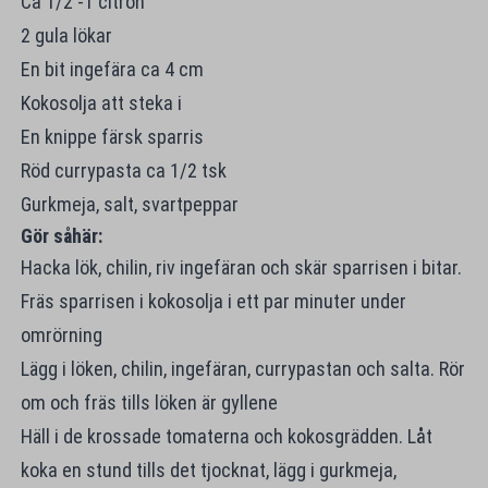
Ca 1/2 -1 citron
2 gula lökar
En bit ingefära ca 4 cm
Kokosolja att steka i
En knippe färsk sparris
Röd currypasta ca 1/2 tsk
Gurkmeja, salt, svartpeppar
Gör såhär:
Hacka lök, chilin, riv ingefäran och skär sparrisen i bitar.
Fräs sparrisen i kokosolja i ett par minuter under
omrörning
Lägg i löken, chilin, ingefäran, currypastan och salta. Rör
om och fräs tills löken är gyllene
Häll i de krossade tomaterna och kokosgrädden. Låt
koka en stund tills det tjocknat, lägg i gurkmeja,