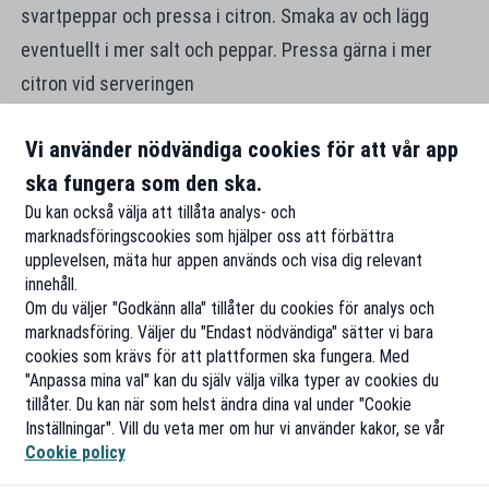
svartpeppar och pressa i citron. Smaka av och lägg
eventuellt i mer salt och peppar. Pressa gärna i mer
citron vid serveringen
Vi brukar ha ett glutenfritt vitlöksbröd till, men man kan
Vi använder nödvändiga cookies för att vår app
naturligtvis servera den med ris om man vill.
ska fungera som den ska.
Du kan också välja att tillåta analys- och
marknadsföringscookies som hjälper oss att förbättra
upplevelsen, mäta hur appen används och visa dig relevant
innehåll.
Om du väljer "Godkänn alla" tillåter du cookies för analys och
marknadsföring. Väljer du "Endast nödvändiga" sätter vi bara
cookies som krävs för att plattformen ska fungera. Med
"Anpassa mina val" kan du själv välja vilka typer av cookies du
tillåter. Du kan när som helst ändra dina val under "Cookie
Inställningar". Vill du veta mer om hur vi använder kakor, se vår
Cookie policy