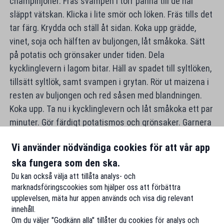
champinjoner. Fräs svampen i torr panna till de har
släppt vätskan. Klicka i lite smör och löken. Fräs tills det
tar färg. Krydda och ställ åt sidan. Koka upp grädde,
vinet, soja och hälften av buljongen, låt småkoka. Sätt
på potatis och grönsaker under tiden. Dela
kycklinglevern i lagom bitar. Häll av spadet till syltlöken,
tillsätt syltlök, samt svampen i grytan. Rör ut maizena i
resten av buljongen och red såsen med blandningen.
Koka upp. Ta nu i kycklinglevern och låt småkoka ett par
minuter. Gör färdigt potatismos och grönsaker. Garnera
gärna med apelsinfiléer och färska örter. Trevlig
Vi använder nödvändiga cookies för att vår app
middag!
ska fungera som den ska.
Du kan också välja att tillåta analys- och
marknadsföringscookies som hjälper oss att förbättra
upplevelsen, mäta hur appen används och visa dig relevant
innehåll.
Om du väljer "Godkänn alla" tillåter du cookies för analys och