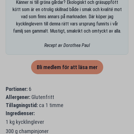
Känner ni till gröna gårdar? Ekologiskt och gräsuppfött
kött som är en otrolig skillnad både i smak och kvalité mot
vad som finns annars på marknaden. Där köper jag
kycklinglevern till denna rätt vars ursprung funnits i vår
familj sen gammalt. Mustigt, smakrikt och omtyckt av alla.
Recept av Dorothea Paul
Bli medlem för att läsa mer
Portioner:
6
Allergener:
Glutenfritt
Tillagningstid:
ca 1 timme
Ingredienser:
1 kg kycklinglever
300 g champinjoner