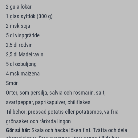
2 gula lökar
1 glas syltlök (300 g)
2 msk soja
5 dl vispgrädde
2,5 dl rödvin
2,5 dl Madeiravin
5 dl oxbuljong
4 msk maizena
Smör
Örter, som persilja, salvia och rosmarin, salt,
svartpeppar, paprikapulver, chiliflakes
Tillbehör: pressad potatis eller potatismos, valfria
grönsaker och rårörda lingon
Gör så här:
Skala och hacka löken fint. Tvätta och dela