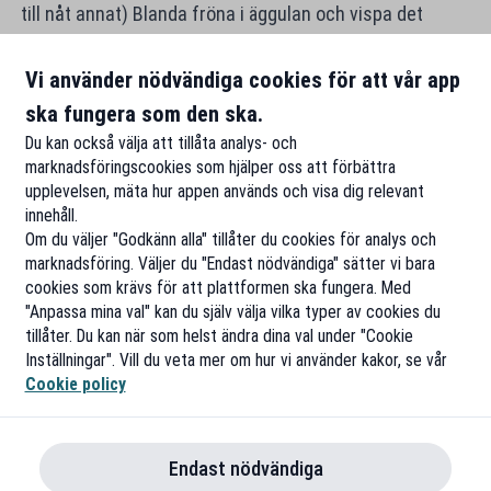
till nåt annat) Blanda fröna i äggulan och vispa det
fluffigt. Vispa grädden lite löst och blanda ihop med det
Vi använder nödvändiga cookies för att vår app
andra. Nu har du gjort din egen vaniljsås!
ska fungera som den ska.
Du kan också välja att tillåta analys- och
marknadsföringscookies som hjälper oss att förbättra
upplevelsen, mäta hur appen används och visa dig relevant
innehåll.
Om du väljer "Godkänn alla" tillåter du cookies för analys och
marknadsföring. Väljer du "Endast nödvändiga" sätter vi bara
cookies som krävs för att plattformen ska fungera. Med
"Anpassa mina val" kan du själv välja vilka typer av cookies du
tillåter. Du kan när som helst ändra dina val under "Cookie
Inställningar". Vill du veta mer om hur vi använder kakor, se vår
Cookie policy
Endast nödvändiga