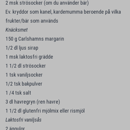
2 msk strösocker (om du använder bär)
Ev. kryddor som kanel, kardemumma beroende på vilka
frukter/bär som används
Knäcksmet
150 g Carlshamns margarin
1/2 dl ljus sirap
1 msk laktosfri grädde
1 1/2 dl strösocker
1 tsk vaniljsocker
1/2 tsk bakpulver
1 /4 tsk salt
3 dl havregryn (ren havre)
1 1/2 dl glutenfri mjölmix eller rismjöl
Laktosfri vaniljsås
2 äggulor