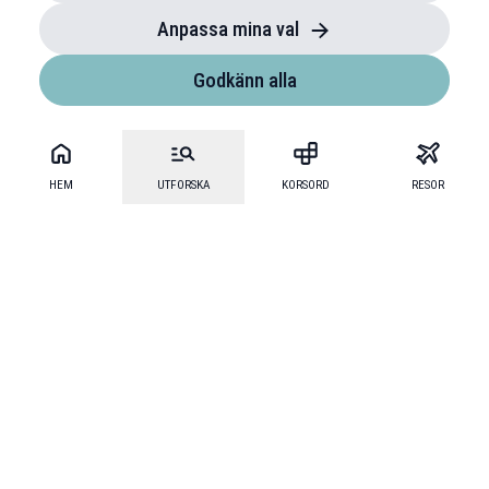
Anpassa mina val
Godkänn alla
HEM
UTFORSKA
KORSORD
RESOR
Mecenat
·
Mecenat Alumni
·
Seniordays Talang
·