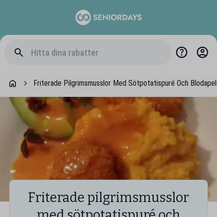
Friterade Pilgrimsmusslor Med Sötpotatispuré Och Blodapel
Friterade pilgrimsmusslor
med sötpotatispuré och