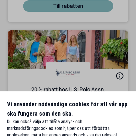
Till rabatten
20 % rabatt hos U.S. Polo Assn.
Gäller på ordinarie priser
Vi använder nödvändiga cookies för att vår app
Till rabatten
ska fungera som den ska.
Du kan också välja att tillåta analys- och
marknadsföringscookies som hjälper oss att förbättra
upplevelsen, mäta hur appen används och visa dig relevant