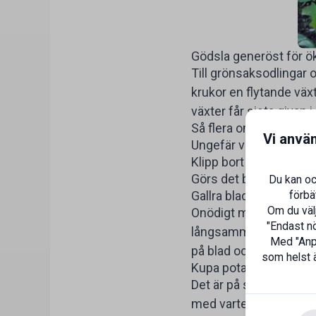
Gödsla generöst för 
Till grönsaksodlingar 
krukor en flytande väx
växter får sista givan i 
Så flera omgångar av 
Vi anvä
Ungefär vart 3:e vecka
Klipp bort överblomm
Görs det blommar de f
Du kan oc
förbä
Gallra bladverket på g
Om du välj
Onödigt mycket blad st
"Endast nö
långsammare och svam
Med "Anpa
på blad och stjälkar.
som helst ä
Kupa potatisen så sätt
Det är på stjälkarna s
med vartefter plantorn