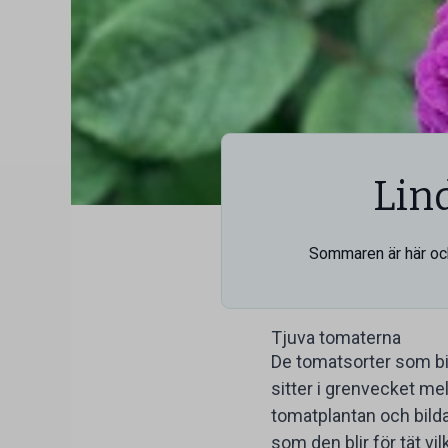
Lin
Sommaren är här och 
Tjuva tomaterna
De tomatsorter som bil
sitter i grenvecket mel
tomatplantan och bildas
som den blir för tät vi