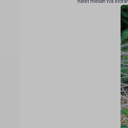
nätet mellan två störar 