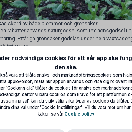
ökad skörd av både blommor och grönsaker
och rabatter används naturgödsel som tex hönsgödsel i pe
tnäring. Ettåriga grönsaker gödslas under hela växtsäson
slutet av juni.
snabba grödor som rädisa och plocksallat
nder nödvändiga cookies för att vår app ska fun
 brukar vara bra att så för att få skörd regelbundet unde
den ska.
at på remonterande rosor dvs rosor som är återblomman
ortare om igen!
kså välja att tillåta analys- och marknadsföringscookies som hjälp
ttra upplevelsen, mäta hur appen används och visa dig relevant inn
urkplantorna
er "Godkänn alla" tillåter du cookies för analys och marknadsföring
jäl både näring och skuggar vilket kan göra så att gurko
dvändiga" sätter vi bara cookies som krävs för att plattformen s
psjukdomar kan få fäste om inte solljuset kan komma åt
ssa mina val" kan du själv välja vilka typer av cookies du tillåter. 
ndra dina val under "Cookie Inställningar". Vill du veta mer om hur
er den fler knölar
kakor, se vår
Cookie policy
om nya potatisar bildas och för att öka skörden bör därför
a växer.