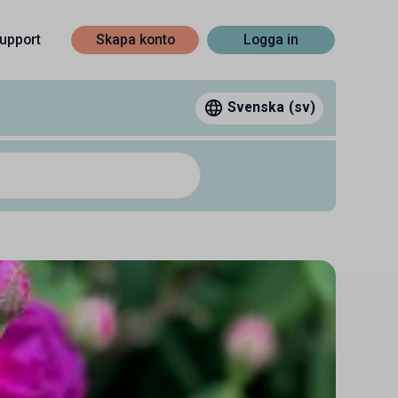
upport
Skapa konto
Logga in
Svenska
(sv)