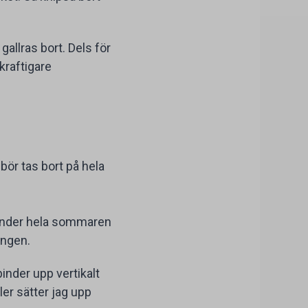
allras bort. Dels för
kraftigare
bör tas bort på hela
 under hela sommaren
ingen.
binder upp vertikalt
ler sätter jag upp