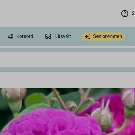
S
Korsord
Läsvärt
Seniorvinsten