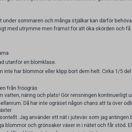
gt under sommaren och många stjälkar kan därför behöva g
äckligt med utrymme men främst för att öka skörden och få 
arna
lad utanför en blomklase.
 inte har blommor eller klipp bort dem helt. Cirka 1/5 del 
en från fröogräs
m vatten, näring och plats! Gör rensningen kontinuerligt
llanrum. Då har inte ogräset någon chans att ta över odl
växter
sontellt. Jag använder ett nät i juteväv som jag antingen 
a blommor och grönsaker växer in i nätet och får stöd. El