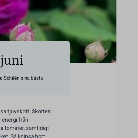
juni
da Schilén sina bästa
sa tjuvskott. Skotten
r energi från
ta tomater, samtidigt
rket. Så knipsa bort