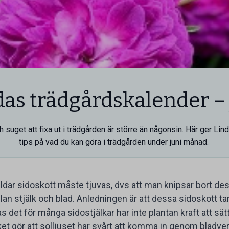
das trädgårdskalender – 
suget att fixa ut i trädgården är större än någonsin. Här ger Lin
tips på vad du kan göra i trädgården under juni månad.
dar sidoskott måste tjuvas, dvs att man knipsar bort des
lan stjälk och blad. Anledningen är att dessa sidoskott ta
 det för många sidostjälkar har inte plantan kraft att sät
lket gör att solljuset har svårt att komma in genom bladve