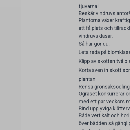
tjuvarna!
Beskär vindruvslantor!
Plantorna växer krafti
att få plats och tillr
vindruvsklasar.
Så här gör du:
Leta reda på blomklas
Klipp av skotten två b
Korta även in skott som
plantan.
Rensa grönsaksodling
Ogräset konkurrerar o
med ett par veckors me
Bind upp yviga klätter
Både vertikalt och hori
över bädden så gänglig