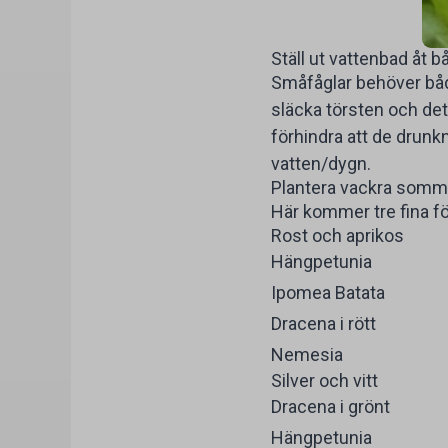
Ställ ut vattenbad åt b
Småfåglar behöver både
släcka törsten och det
förhindra att de drunk
vatten/dygn.
Plantera vackra somm
Här kommer tre fina fö
Rost och aprikos
Hängpetunia
Ipomea Batata
Dracena i rött
Nemesia
Silver och vitt
Dracena i grönt
Hängpetunia